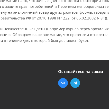
имание на то, что живые цветы относятся к категории това
на о защите прав потребителей и Перечнем непродовольств
ену на аналогичный товар других размера, формы, габарита
авительства РФ от 20.10.1998 N 1222, от 06.02.2002 N 81)).
и некачественные цветы (например курьер переморозил их п
панию. Обращаем ваше внимание, что претензии относител
а в течение дня, в который был доставлен букет.
Оставайтесь на связи