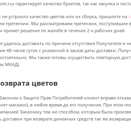
m.ru» гарантирует качество букетов, так как закупка и пос
ас не устроило качество цветов или их сборка, пришлите на
o
ем претензии. Мы рассматриваем претензии, поступившие в
 примет решение по жалобе в течение 2-х рабочих дней.
е удалось доставить по причине отсутствия Получателя и н
ние 48 часов суток с указанной в заказе даты доставки. Пол
мостоятельно. Мы также готовы осуществить повторную доста
ах МКАД).
озврата цветов
 Законом о Защите Прав Потребителей клиент вправе отказа
рнет-магазин), в любое время до его получения. При этом п
панией Заказчику тем же способом, которым была произвед
ь доставки при возврате денежных средств так же возвращае