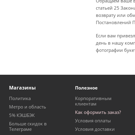
Обращаем ваше вн
статьей 25 Зако
возврату или обм
Постановлений Пр
Если вам привезл
день в нашу ком
фотографии букет
Магазины
Полезное
Политика
Корпоративным
клиентам
Метро и область
Как оформить заказ?
5% КЭШБЭК
Условия оплаты
Больше скидок в
Телеграме
Условия доставки