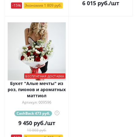
6 015
руб.
/шт
-15%
Экономия 1 809 руб.
БЕСПЛАТНАЯ ДОСТАВКА
Букет "Алые мечты" из
роз, пионов и ароматных
маттиол
Артикул: 009596
CashBack 473 руб.
?
9 450
руб.
/шт
10 868 руб.