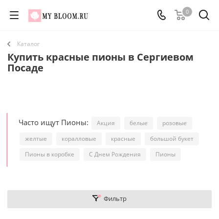
0
Каталог
Купить красные пионы в Сергиевом
Посаде
Часто ищут Пионы:
Акция
белые
розовые
желтые
коралловые
красные
большой букет
Пионы в коробке
С Днем Рождения
Пионы
Фильтр