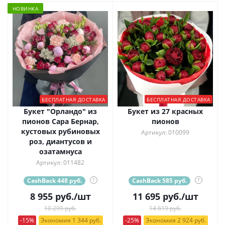
НОВИНКА
БЕСПЛАТНАЯ ДОСТАВКА
БЕСПЛАТНАЯ ДОСТАВКА
Букет "Орландо" из
Букет из 27 красных
пионов Сара Бернар,
пионов
кустовых рубиновых
Артикул: 010099
роз, диантусов и
озатамнуса
Артикул: 011482
CashBack 448 руб.
?
CashBack 585 руб.
?
8 955
руб.
/шт
11 695
руб.
/шт
10 299 руб.
14 619 руб.
-15%
Экономия 1 344 руб.
-25%
Экономия 2 924 руб.