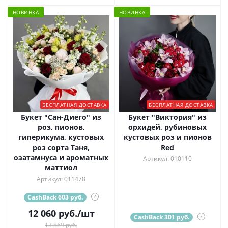
НОВИНКА
НОВИНКА
БЕСПЛАТНАЯ ДОСТАВКА
БЕСПЛАТНАЯ ДОСТАВКА
Букет "Сан-Диего" из
Букет "Виктория" из
роз, пионов,
орхидей, рубиновых
гиперикума, кустовых
кустовых роз и пионов
роз сорта Таня,
Red
озатамнуса и ароматных
Артикул: 010110
маттиол
Артикул: 011478
CashBack 603 руб.
?
12 060
руб.
/шт
CashBack 301 руб.
?
13 869 руб.