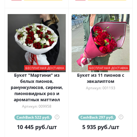
БЕСПЛАТНАЯ ДОСТАВКА
БЕСПЛАТНАЯ ДОСТАВКА
Букет "Мартини" из
Букет из 11 пионов с
белых пионов,
эвкалиптом
ранункулюсов, сирени,
Артикул: 001193
пионовидных роз и
ароматных маттиол
Артикул: 009958
CashBack 522 руб.
?
CashBack 297 руб.
?
10 445
руб.
/шт
5 935
руб.
/шт