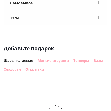
Самовывоз
Тэги
Добавьте подарок
Шары гелиевые
Мягкие игрушки
Топперы
Вазы
Сладости
Открытки
Шар
Шар
гелиевый
гелиевый
г