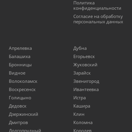
Политика
конфиденциальности
Согласие на обработку
персональных данных
Апрелевка
Дубна
Балашиха
Егорьевск
Бронницы
Жуковский
Видное
Зарайск
Волоколамск
Звенигород
Воскресенск
Ивантеевка
Голицыно
Истра
Дедовск
Кашира
Дзержинский
Клин
Дмитров
Коломна
Долгопрудный
Королев