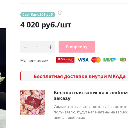
?
CashBack 201 руб.
4 020
руб.
/шт
В корзину
Мы принимаем:
Бесплатная доставка внутри МКАДа
Бесплатная записка к любом
заказу
Самые важные слова, которые вы хотите
получателю, будут напечатаны на записк
цветы с любовью