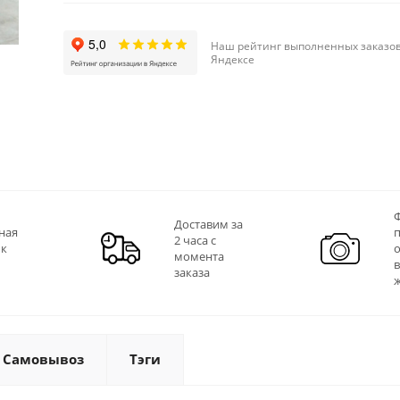
Наш рейтинг выполненных заказов
Яндексе
Ф
Доставим за
ная
2 часа с
 к
момента
заказа
Самовывоз
Тэги