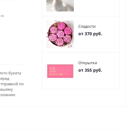
 в
Сладости
от 370 руб.
Открытки
от 355 руб.
ото букета
перед
отправкой по
вашему
желанию