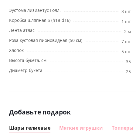
Эустома лизиантус Голл.
3 шт
Коробка шляпная S (h18-d16)
1 шт
Лента атлас
2 м
Роза кустовая пионовидная (50 см)
7 шт
Хлопок
5 шт
Высота букета, см
35
Диаметр букета
25
Добавьте подарок
Шары гелиевые
Мягкие игрушки
Топперы