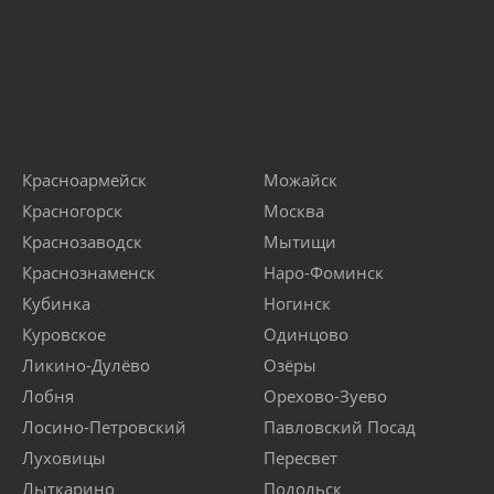
Красноармейск
Можайск
Красногорск
Москва
Краснозаводск
Мытищи
Краснознаменск
Наро-Фоминск
Кубинка
Ногинск
Куровское
Одинцово
Ликино-Дулёво
Озёры
Лобня
Орехово-Зуево
Лосино-Петровский
Павловский Посад
Луховицы
Пересвет
Лыткарино
Подольск