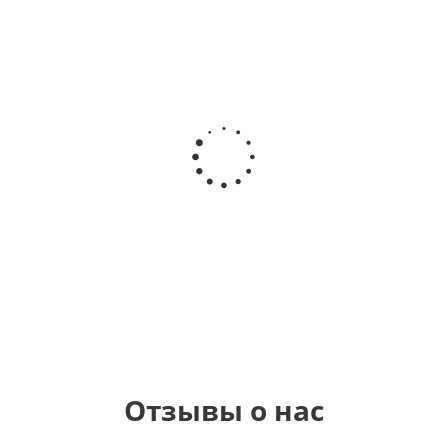
Шар круг
Шар
Шар
Шар
Самая
сердце,
гелиевый
Звезда - С
самая
моя
цифра 1
днем
любовь
(40х102
рождения
см)
(45 см)
1 330
895
900
895
руб.
руб.
руб.
руб.
Отзывы о нас