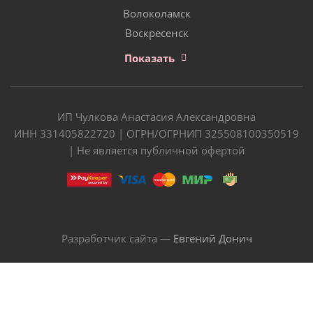
Волоколамск
Воскресенск
Показать
ИП Чулкова Анастасия Александровна
ИНН 331405822720 | ОГРН/ОГРНИП 325508100350519
| Не является публичной офертой
Разработчик сайта —
Евгений Донич