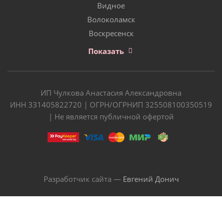
Видное
Волоколамск
Воскресенск
Показать
ИП Чулкова Анастасия Александровна
ИНН 331405822720 | ОГРН/ОГРНИП 325508100350519
| Не является публичной офертой
Разработчик сайта —
Евгений Донич