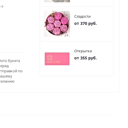
 в
Сладости
от 370 руб.
Открытки
от 355 руб.
ото букета
перед
отправкой по
вашему
желанию