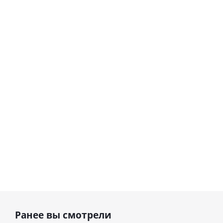
Шар
Шар
гелиевый
гелиевый
цифра 8
цифра 4
Сердце розовое
(40х102
(40х102
фольгированный
см)
см)
шар с гелием (45
см)
1 330
1 330
руб.
895
руб.
руб.
Ранее вы смотрели