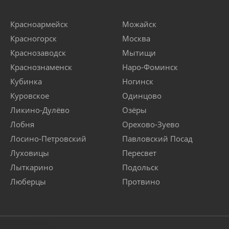
Красноармейск
Можайск
Красногорск
Москва
Краснозаводск
Мытищи
Краснознаменск
Наро-Фоминск
Кубинка
Ногинск
Куровское
Одинцово
Ликино-Дулёво
Озёры
Лобня
Орехово-Зуево
Лосино-Петровский
Павловский Посад
Луховицы
Пересвет
Лыткарино
Подольск
Люберцы
Протвино