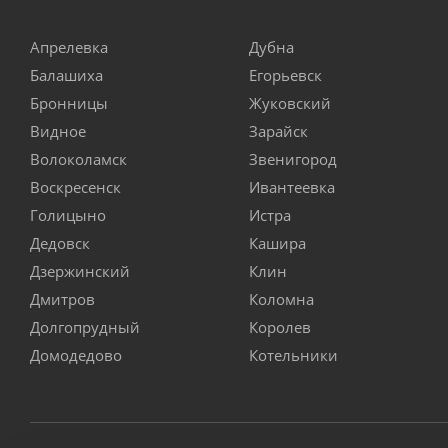
Апрелевка
Дубна
Балашиха
Егорьевск
Бронницы
Жуковский
Видное
Зарайск
Волоколамск
Звенигород
Воскресенск
Ивантеевка
Голицыно
Истра
Дедовск
Кашира
Дзержинский
Клин
Дмитров
Коломна
Долгопрудный
Королев
Домодедово
Котельники