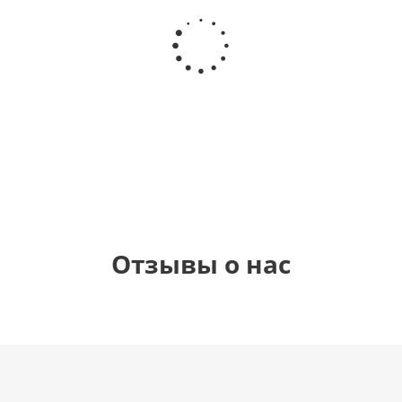
Шар
Шар
Шар
Шар
сердце,
сердце I
гелиевый
Звезда - С
моя
love you
цифра 1
днем
любовь
(45 см)
(40х102
рождения
см)
(45 см)
1 330
895
895
895
руб.
руб.
руб.
руб.
Отзывы о нас