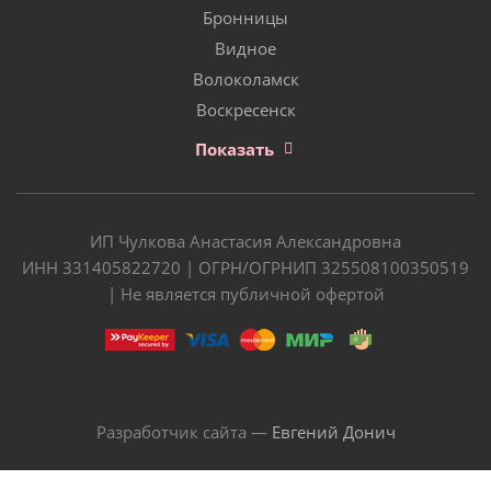
Бронницы
Видное
Волоколамск
Воскресенск
Показать
ИП Чулкова Анастасия Александровна
ИНН 331405822720 | ОГРН/ОГРНИП 325508100350519
| Не является публичной офертой
Разработчик сайта —
Евгений Донич