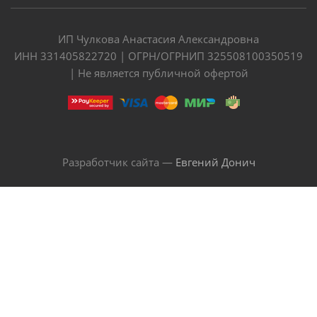
ИП Чулкова Анастасия Александровна
ИНН 331405822720 | ОГРН/ОГРНИП 325508100350519
| Не является публичной офертой
Разработчик сайта —
Евгений Донич